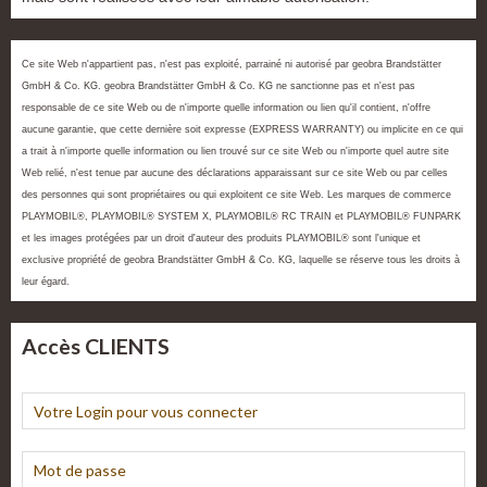
Ce site Web n'appartient pas, n'est pas exploité, parrainé ni autorisé par geobra Brandstätter
GmbH & Co. KG. geobra Brandstätter GmbH & Co. KG ne sanctionne pas et n'est pas
responsable de ce site Web ou de n'importe quelle information ou lien qu'il contient, n'offre
aucune garantie, que cette dernière soit expresse (EXPRESS WARRANTY) ou implicite en ce qui
a trait à n'importe quelle information ou lien trouvé sur ce site Web ou n'importe quel autre site
Web relié, n'est tenue par aucune des déclarations apparaissant sur ce site Web ou par celles
des personnes qui sont propriétaires ou qui exploitent ce site Web. Les marques de commerce
PLAYMOBIL®, PLAYMOBIL® SYSTEM X, PLAYMOBIL® RC TRAIN et PLAYMOBIL® FUNPARK
et les images protégées par un droit d'auteur des produits PLAYMOBIL® sont l'unique et
exclusive propriété de geobra Brandstätter GmbH & Co. KG, laquelle se réserve tous les droits à
leur égard.
Accès CLIENTS