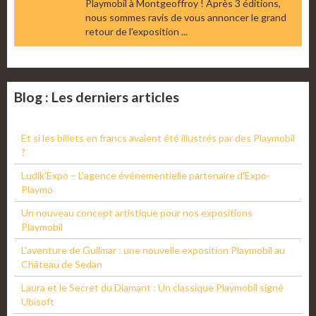
Playmobil à Montgeoffroy ! Après 3 éditions,
nous sommes ravis de vous annoncer le grand
retour de l'exposition ...
Blog : Les derniers articles
Et si les billets en francs avaient été illustrés par des Playmobil
?
Ludik'Expo – L'agence événementielle partenaire d'Expo-
Playmo
Un nouveau concept artistique pour nos expositions
Playmobil
L'aventure de Guilmar : une nouvelle exposition Playmobil au
Château de Sedan
Laura et le Secret du Diamant : Un classique Playmobil signé
Ubisoft