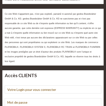
Ce site Web n'appartient pas, n'est pas exploité, parrainé ni autorisé par geobra Brandstätter
GmbH & Co. KG. geobra Brandstätter GmbH & Co. KG ne sanctionne pas et n'est pas
responsable de ce site Web ou de n'importe quelle information ou lien qu'il contient, n'offre
aucune garantie, que cette dernière soit expresse (EXPRESS WARRANTY) ou implicite en ce qui
a trait à n'importe quelle information ou lien trouvé sur ce site Web ou n'importe quel autre site
Web relié, n'est tenue par aucune des déclarations apparaissant sur ce site Web ou par celles
des personnes qui sont propriétaires ou qui exploitent ce site Web. Les marques de commerce
PLAYMOBIL®, PLAYMOBIL® SYSTEM X, PLAYMOBIL® RC TRAIN et PLAYMOBIL® FUNPARK
et les images protégées par un droit d'auteur des produits PLAYMOBIL® sont l'unique et
exclusive propriété de geobra Brandstätter GmbH & Co. KG, laquelle se réserve tous les droits à
leur égard.
Accès CLIENTS