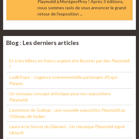
Playmobil à Montgeoffroy ! Après 3 éditions,
nous sommes ravis de vous annoncer le grand
retour de l'exposition ...
Blog : Les derniers articles
Et si les billets en francs avaient été illustrés par des Playmobil
?
Ludik'Expo – L'agence événementielle partenaire d'Expo-
Playmo
Un nouveau concept artistique pour nos expositions
Playmobil
L'aventure de Guilmar : une nouvelle exposition Playmobil au
Château de Sedan
Laura et le Secret du Diamant : Un classique Playmobil signé
Ubisoft