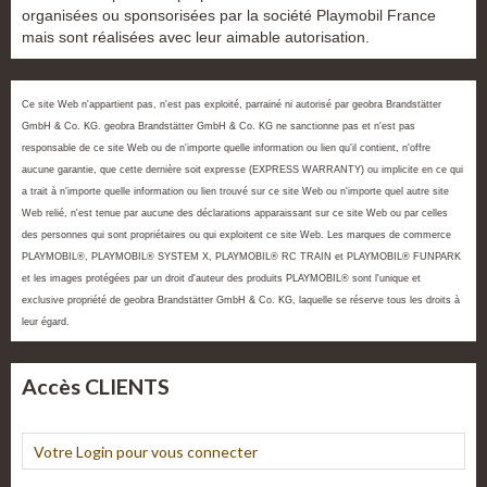
organisées ou sponsorisées par la société Playmobil France
mais sont réalisées avec leur aimable autorisation.
Ce site Web n'appartient pas, n'est pas exploité, parrainé ni autorisé par geobra Brandstätter
GmbH & Co. KG. geobra Brandstätter GmbH & Co. KG ne sanctionne pas et n'est pas
responsable de ce site Web ou de n'importe quelle information ou lien qu'il contient, n'offre
aucune garantie, que cette dernière soit expresse (EXPRESS WARRANTY) ou implicite en ce qui
a trait à n'importe quelle information ou lien trouvé sur ce site Web ou n'importe quel autre site
Web relié, n'est tenue par aucune des déclarations apparaissant sur ce site Web ou par celles
des personnes qui sont propriétaires ou qui exploitent ce site Web. Les marques de commerce
PLAYMOBIL®, PLAYMOBIL® SYSTEM X, PLAYMOBIL® RC TRAIN et PLAYMOBIL® FUNPARK
et les images protégées par un droit d'auteur des produits PLAYMOBIL® sont l'unique et
exclusive propriété de geobra Brandstätter GmbH & Co. KG, laquelle se réserve tous les droits à
leur égard.
Accès CLIENTS