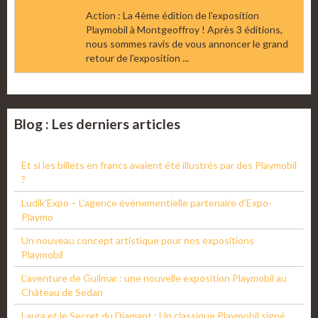
Action : La 4ème édition de l'exposition
Playmobil à Montgeoffroy ! Après 3 éditions,
nous sommes ravis de vous annoncer le grand
retour de l'exposition ...
Blog : Les derniers articles
Et si les billets en francs avaient été illustrés par des Playmobil
?
Ludik'Expo – L'agence événementielle partenaire d'Expo-
Playmo
Un nouveau concept artistique pour nos expositions
Playmobil
L'aventure de Guilmar : une nouvelle exposition Playmobil au
Château de Sedan
Laura et le Secret du Diamant : Un classique Playmobil signé