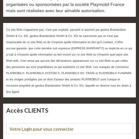
organisées ou sponsorisées par la société Playmobil France
mais sont réalisées avec leur aimable autorisation.
Ce site Web n'appartient pas, n'est pas exploité, parrainé ni autorisé par geobra Brandstätter
GmbH & Co. KG. geobra Brandstätter GmbH & Co. KG ne sanctionne pas et n'est pas
responsable de ce site Web ou de n'importe quelle information ou lien qu'il contient, n'offre
aucune garantie, que cette dernière soit expresse (EXPRESS WARRANTY) ou implicite en ce qui
a trait à n'importe quelle information ou lien trouvé sur ce site Web ou n'importe quel autre site
Web relié, n'est tenue par aucune des déclarations apparaissant sur ce site Web ou par celles
des personnes qui sont propriétaires ou qui exploitent ce site Web. Les marques de commerce
PLAYMOBIL®, PLAYMOBIL® SYSTEM X, PLAYMOBIL® RC TRAIN et PLAYMOBIL® FUNPARK
et les images protégées par un droit d'auteur des produits PLAYMOBIL® sont l'unique et
exclusive propriété de geobra Brandstätter GmbH & Co. KG, laquelle se réserve tous les droits à
leur égard.
Accès CLIENTS