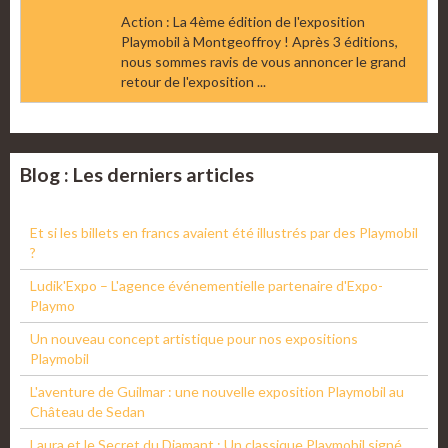
Action : La 4ème édition de l'exposition
Playmobil à Montgeoffroy ! Après 3 éditions,
nous sommes ravis de vous annoncer le grand
retour de l'exposition ...
Blog : Les derniers articles
Et si les billets en francs avaient été illustrés par des Playmobil
?
Ludik'Expo – L'agence événementielle partenaire d'Expo-
Playmo
Un nouveau concept artistique pour nos expositions
Playmobil
L'aventure de Guilmar : une nouvelle exposition Playmobil au
Château de Sedan
Laura et le Secret du Diamant : Un classique Playmobil signé