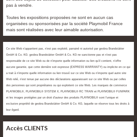
pas à vendre.
Toutes les expositions proposées ne sont en aucun cas
organisées ou sponsorisées par la société Playmobil France
mais sont réalisées avec leur aimable autorisation.
Ce site Web n'appartient pas, n'est pas exploité, parrainé ni autorisé par geobra Brandstätter
GmbH & Co. KG. geobra Brandstätter GmbH & Co. KG ne sanctionne pas et n'est pas
responsable de ce site Web ou de n'importe quelle information ou lien qu'il contient, n'offre
aucune garantie, que cette dernière soit expresse (EXPRESS WARRANTY) ou implicite en ce qui
a trait à n'importe quelle information ou lien trouvé sur ce site Web ou n'importe quel autre site
Web relié, n'est tenue par aucune des déclarations apparaissant sur ce site Web ou par celles
des personnes qui sont propriétaires ou qui exploitent ce site Web. Les marques de commerce
PLAYMOBIL®, PLAYMOBIL® SYSTEM X, PLAYMOBIL® RC TRAIN et PLAYMOBIL® FUNPARK
et les images protégées par un droit d'auteur des produits PLAYMOBIL® sont l'unique et
exclusive propriété de geobra Brandstätter GmbH & Co. KG, laquelle se réserve tous les droits à
leur égard.
Accès CLIENTS