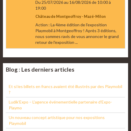
Du 25/07/2026
au 16/08/2026
de 10:00
à
19:00
Château de Montgeoffroy - Mazé-Milon
Action : La 4ème édition de l'exposition
Playmobil à Montgeoffroy ! Après 3 éditions,
nous sommes ravis de vous annoncer le grand
retour de l'exposition ...
Blog : Les derniers articles
Et si les billets en francs avaient été illustrés par des Playmobil
?
Ludik'Expo – L'agence événementielle partenaire d'Expo-
Playmo
Un nouveau concept artistique pour nos expositions
Playmobil