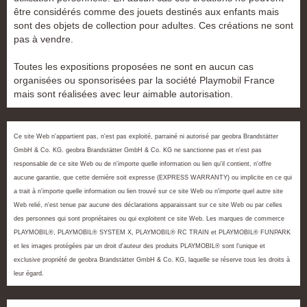
être considérés comme des jouets destinés aux enfants mais
sont des objets de collection pour adultes. Ces créations ne sont
pas à vendre.
Toutes les expositions proposées ne sont en aucun cas
organisées ou sponsorisées par la société Playmobil France
mais sont réalisées avec leur aimable autorisation.
Ce site Web n'appartient pas, n'est pas exploité, parrainé ni autorisé par geobra Brandstätter
GmbH & Co. KG. geobra Brandstätter GmbH & Co. KG ne sanctionne pas et n'est pas
responsable de ce site Web ou de n'importe quelle information ou lien qu'il contient, n'offre
aucune garantie, que cette dernière soit expresse (EXPRESS WARRANTY) ou implicite en ce qui
a trait à n'importe quelle information ou lien trouvé sur ce site Web ou n'importe quel autre site
Web relié, n'est tenue par aucune des déclarations apparaissant sur ce site Web ou par celles
des personnes qui sont propriétaires ou qui exploitent ce site Web. Les marques de commerce
PLAYMOBIL®, PLAYMOBIL® SYSTEM X, PLAYMOBIL® RC TRAIN et PLAYMOBIL® FUNPARK
et les images protégées par un droit d'auteur des produits PLAYMOBIL® sont l'unique et
exclusive propriété de geobra Brandstätter GmbH & Co. KG, laquelle se réserve tous les droits à
leur égard.