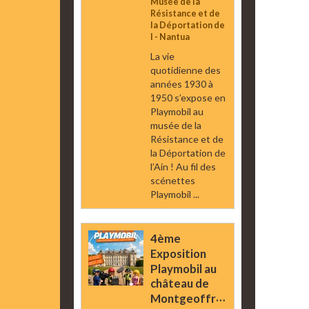
Musée de la
Résistance et de
la Déportation de
l - Nantua
La vie
quotidienne des
années 1930 à
1950 s’expose en
Playmobil au
musée de la
Résistance et de
la Déportation de
l’Ain ! Au fil des
scénettes
Playmobil ...
4ème
Exposition
Playmobil au
château de
Montgeoffroy