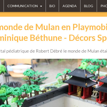
COMMUNICATION
BiO
AGENDA
BLOG
PH
monde de Mulan en Playmobil
inique Béthune - Décors Sp
ital pédiatrique de Robert Débré le monde de Mulan éta