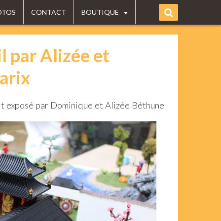
OTOS
CONTACT
BOUTIQUE
 par Alizée et
arix
it exposé par Dominique et Alizée Béthune