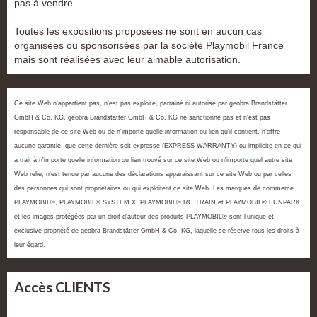
pas à vendre.
Toutes les expositions proposées ne sont en aucun cas
organisées ou sponsorisées par la société Playmobil France
mais sont réalisées avec leur aimable autorisation.
Ce site Web n'appartient pas, n'est pas exploité, parrainé ni autorisé par geobra Brandstätter
GmbH & Co. KG. geobra Brandstätter GmbH & Co. KG ne sanctionne pas et n'est pas
responsable de ce site Web ou de n'importe quelle information ou lien qu'il contient, n'offre
aucune garantie, que cette dernière soit expresse (EXPRESS WARRANTY) ou implicite en ce qui
a trait à n'importe quelle information ou lien trouvé sur ce site Web ou n'importe quel autre site
Web relié, n'est tenue par aucune des déclarations apparaissant sur ce site Web ou par celles
des personnes qui sont propriétaires ou qui exploitent ce site Web. Les marques de commerce
PLAYMOBIL®, PLAYMOBIL® SYSTEM X, PLAYMOBIL® RC TRAIN et PLAYMOBIL® FUNPARK
et les images protégées par un droit d'auteur des produits PLAYMOBIL® sont l'unique et
exclusive propriété de geobra Brandstätter GmbH & Co. KG, laquelle se réserve tous les droits à
leur égard.
Accès CLIENTS