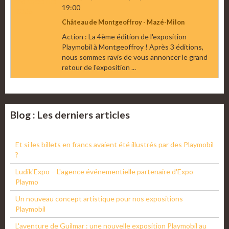
19:00
Château de Montgeoffroy - Mazé-Milon
Action : La 4ème édition de l'exposition
Playmobil à Montgeoffroy ! Après 3 éditions,
nous sommes ravis de vous annoncer le grand
retour de l'exposition ...
Blog : Les derniers articles
Et si les billets en francs avaient été illustrés par des Playmobil
?
Ludik'Expo – L'agence événementielle partenaire d'Expo-
Playmo
Un nouveau concept artistique pour nos expositions
Playmobil
L'aventure de Guilmar : une nouvelle exposition Playmobil au