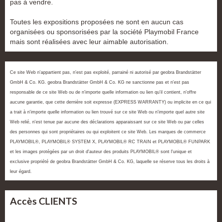
pas à vendre.
Toutes les expositions proposées ne sont en aucun cas
organisées ou sponsorisées par la société Playmobil France
mais sont réalisées avec leur aimable autorisation.
Ce site Web n'appartient pas, n'est pas exploité, parrainé ni autorisé par geobra Brandstätter
GmbH & Co. KG. geobra Brandstätter GmbH & Co. KG ne sanctionne pas et n'est pas
responsable de ce site Web ou de n'importe quelle information ou lien qu'il contient, n'offre
aucune garantie, que cette dernière soit expresse (EXPRESS WARRANTY) ou implicite en ce qui
a trait à n'importe quelle information ou lien trouvé sur ce site Web ou n'importe quel autre site
Web relié, n'est tenue par aucune des déclarations apparaissant sur ce site Web ou par celles
des personnes qui sont propriétaires ou qui exploitent ce site Web. Les marques de commerce
PLAYMOBIL®, PLAYMOBIL® SYSTEM X, PLAYMOBIL® RC TRAIN et PLAYMOBIL® FUNPARK
et les images protégées par un droit d'auteur des produits PLAYMOBIL® sont l'unique et
exclusive propriété de geobra Brandstätter GmbH & Co. KG, laquelle se réserve tous les droits à
leur égard.
Accès CLIENTS