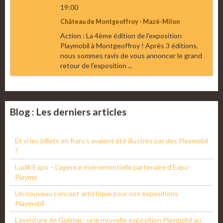
19:00
Château de Montgeoffroy - Mazé-Milon
Action : La 4ème édition de l'exposition
Playmobil à Montgeoffroy ! Après 3 éditions,
nous sommes ravis de vous annoncer le grand
retour de l'exposition ...
Blog : Les derniers articles
Et si les billets en francs avaient été illustrés par des Playmobil
?
Ludik'Expo – L'agence événementielle partenaire d'Expo-
Playmo
Un nouveau concept artistique pour nos expositions
Playmobil
L'aventure de Guilmar : une nouvelle exposition Playmobil au