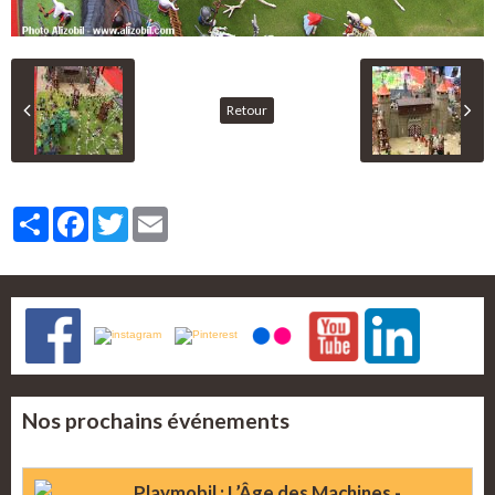
Retour
Partager
Facebook
Twitter
Email
Nos prochains événements
Playmobil : L’Âge des Machines -