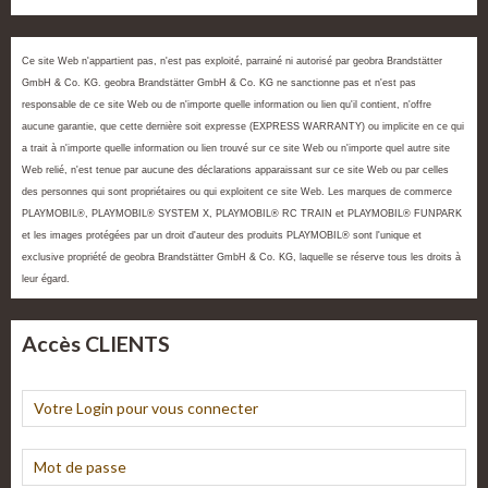
Ce site Web n'appartient pas, n'est pas exploité, parrainé ni autorisé par geobra Brandstätter
GmbH & Co. KG. geobra Brandstätter GmbH & Co. KG ne sanctionne pas et n'est pas
responsable de ce site Web ou de n'importe quelle information ou lien qu'il contient, n'offre
aucune garantie, que cette dernière soit expresse (EXPRESS WARRANTY) ou implicite en ce qui
a trait à n'importe quelle information ou lien trouvé sur ce site Web ou n'importe quel autre site
Web relié, n'est tenue par aucune des déclarations apparaissant sur ce site Web ou par celles
des personnes qui sont propriétaires ou qui exploitent ce site Web. Les marques de commerce
PLAYMOBIL®, PLAYMOBIL® SYSTEM X, PLAYMOBIL® RC TRAIN et PLAYMOBIL® FUNPARK
et les images protégées par un droit d'auteur des produits PLAYMOBIL® sont l'unique et
exclusive propriété de geobra Brandstätter GmbH & Co. KG, laquelle se réserve tous les droits à
leur égard.
Accès CLIENTS