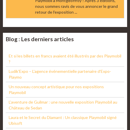
Playmobil à Montgeoffroy ! Après 3 éditions,
nous sommes ravis de vous annoncer le grand
retour de l'exposition ...
Blog : Les derniers articles
Et si les billets en francs avaient été illustrés par des Playmobil
?
Ludik'Expo – L'agence événementielle partenaire d'Expo-
Playmo
Un nouveau concept artistique pour nos expositions
Playmobil
L'aventure de Guilmar : une nouvelle exposition Playmobil au
Château de Sedan
Laura et le Secret du Diamant : Un classique Playmobil signé
Ubisoft