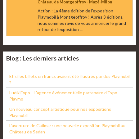
Château de Montgeoffroy - Mazé-Milon
Action : La 4ème édition de l'exposition
Playmobil à Montgeoffroy ! Après 3 éditions,
nous sommes ravis de vous annoncer le grand
retour de l'exposition ...
Blog : Les derniers articles
Et si les billets en francs avaient été illustrés par des Playmobil
?
Ludik'Expo – L'agence événementielle partenaire d'Expo-
Playmo
Un nouveau concept artistique pour nos expositions
Playmobil
L'aventure de Guilmar : une nouvelle exposition Playmobil au
Château de Sedan