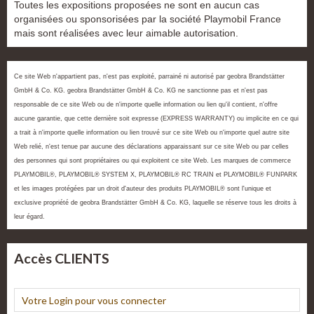
Toutes les expositions proposées ne sont en aucun cas
organisées ou sponsorisées par la société Playmobil France
mais sont réalisées avec leur aimable autorisation.
Ce site Web n'appartient pas, n'est pas exploité, parrainé ni autorisé par geobra Brandstätter
GmbH & Co. KG. geobra Brandstätter GmbH & Co. KG ne sanctionne pas et n'est pas
responsable de ce site Web ou de n'importe quelle information ou lien qu'il contient, n'offre
aucune garantie, que cette dernière soit expresse (EXPRESS WARRANTY) ou implicite en ce qui
a trait à n'importe quelle information ou lien trouvé sur ce site Web ou n'importe quel autre site
Web relié, n'est tenue par aucune des déclarations apparaissant sur ce site Web ou par celles
des personnes qui sont propriétaires ou qui exploitent ce site Web. Les marques de commerce
PLAYMOBIL®, PLAYMOBIL® SYSTEM X, PLAYMOBIL® RC TRAIN et PLAYMOBIL® FUNPARK
et les images protégées par un droit d'auteur des produits PLAYMOBIL® sont l'unique et
exclusive propriété de geobra Brandstätter GmbH & Co. KG, laquelle se réserve tous les droits à
leur égard.
Accès CLIENTS