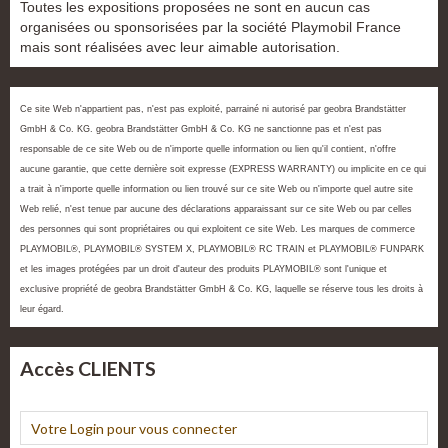
Toutes les expositions proposées ne sont en aucun cas
organisées ou sponsorisées par la société Playmobil France
mais sont réalisées avec leur aimable autorisation.
Ce site Web n'appartient pas, n'est pas exploité, parrainé ni autorisé par geobra Brandstätter
GmbH & Co. KG. geobra Brandstätter GmbH & Co. KG ne sanctionne pas et n'est pas
responsable de ce site Web ou de n'importe quelle information ou lien qu'il contient, n'offre
aucune garantie, que cette dernière soit expresse (EXPRESS WARRANTY) ou implicite en ce qui
a trait à n'importe quelle information ou lien trouvé sur ce site Web ou n'importe quel autre site
Web relié, n'est tenue par aucune des déclarations apparaissant sur ce site Web ou par celles
des personnes qui sont propriétaires ou qui exploitent ce site Web. Les marques de commerce
PLAYMOBIL®, PLAYMOBIL® SYSTEM X, PLAYMOBIL® RC TRAIN et PLAYMOBIL® FUNPARK
et les images protégées par un droit d'auteur des produits PLAYMOBIL® sont l'unique et
exclusive propriété de geobra Brandstätter GmbH & Co. KG, laquelle se réserve tous les droits à
leur égard.
Accès CLIENTS