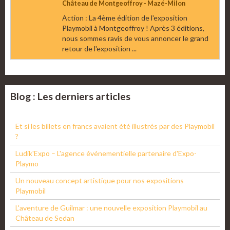
Château de Montgeoffroy - Mazé-Milon
Action : La 4ème édition de l'exposition
Playmobil à Montgeoffroy ! Après 3 éditions,
nous sommes ravis de vous annoncer le grand
retour de l'exposition ...
Blog : Les derniers articles
Et si les billets en francs avaient été illustrés par des Playmobil
?
Ludik'Expo – L'agence événementielle partenaire d'Expo-
Playmo
Un nouveau concept artistique pour nos expositions
Playmobil
L'aventure de Guilmar : une nouvelle exposition Playmobil au
Château de Sedan