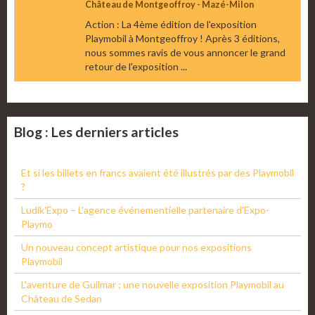
Château de Montgeoffroy - Mazé-Milon
Action : La 4ème édition de l'exposition
Playmobil à Montgeoffroy ! Après 3 éditions,
nous sommes ravis de vous annoncer le grand
retour de l'exposition ...
Blog : Les derniers articles
Et si les billets en francs avaient été illustrés par des Playmobil
?
Ludik'Expo – L'agence événementielle partenaire d'Expo-
Playmo
Un nouveau concept artistique pour nos expositions
Playmobil
L'aventure de Guilmar : une nouvelle exposition Playmobil au
Château de Sedan