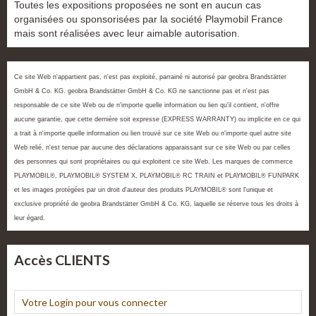
Toutes les expositions proposées ne sont en aucun cas
organisées ou sponsorisées par la société Playmobil France
mais sont réalisées avec leur aimable autorisation.
Ce site Web n'appartient pas, n'est pas exploité, parrainé ni autorisé par geobra Brandstätter
GmbH & Co. KG. geobra Brandstätter GmbH & Co. KG ne sanctionne pas et n'est pas
responsable de ce site Web ou de n'importe quelle information ou lien qu'il contient, n'offre
aucune garantie, que cette dernière soit expresse (EXPRESS WARRANTY) ou implicite en ce qui
a trait à n'importe quelle information ou lien trouvé sur ce site Web ou n'importe quel autre site
Web relié, n'est tenue par aucune des déclarations apparaissant sur ce site Web ou par celles
des personnes qui sont propriétaires ou qui exploitent ce site Web. Les marques de commerce
PLAYMOBIL®, PLAYMOBIL® SYSTEM X, PLAYMOBIL® RC TRAIN et PLAYMOBIL® FUNPARK
et les images protégées par un droit d'auteur des produits PLAYMOBIL® sont l'unique et
exclusive propriété de geobra Brandstätter GmbH & Co. KG, laquelle se réserve tous les droits à
leur égard.
Accès CLIENTS