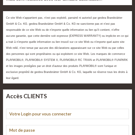
Ce site Web n'appartient pas, n'est pas exploité, parrainé ni autorisé par geobra Brandstätter
GmbH & Co. KG. geobra Brandstätter GmbH & Co. KG ne sanctionne pas et n'est pas
responsable de ce site Web ou de n'importe quelle information ou lien qu'il contient, n'offre
aucune garantie, que cette dernière soit expresse (EXPRESS WARRANTY) ou implicite en ce qui
a trait à n'importe quelle information ou lien trouvé sur ce site Web ou n'importe quel autre site
Web relié, n'est tenue par aucune des déclarations apparaissant sur ce site Web ou par celles
des personnes qui sont propriétaires ou qui exploitent ce site Web. Les marques de commerce
PLAYMOBIL®, PLAYMOBIL® SYSTEM X, PLAYMOBIL® RC TRAIN et PLAYMOBIL® FUNPARK
et les images protégées par un droit d'auteur des produits PLAYMOBIL® sont l'unique et
exclusive propriété de geobra Brandstätter GmbH & Co. KG, laquelle se réserve tous les droits à
leur égard.
Accès CLIENTS