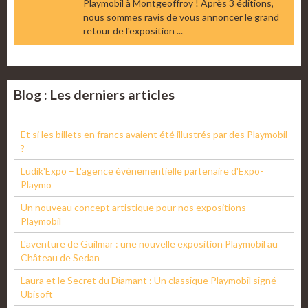
Playmobil à Montgeoffroy ! Après 3 éditions,
nous sommes ravis de vous annoncer le grand
retour de l'exposition ...
Blog : Les derniers articles
Et si les billets en francs avaient été illustrés par des Playmobil
?
Ludik'Expo – L'agence événementielle partenaire d'Expo-
Playmo
Un nouveau concept artistique pour nos expositions
Playmobil
L'aventure de Guilmar : une nouvelle exposition Playmobil au
Château de Sedan
Laura et le Secret du Diamant : Un classique Playmobil signé
Ubisoft