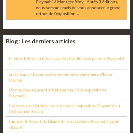
Playmobil à Montgeoffroy ! Après 3 éditions,
nous sommes ravis de vous annoncer le grand
retour de l'exposition ...
Blog : Les derniers articles
Et si les billets en francs avaient été illustrés par des Playmobil
?
Ludik'Expo – L'agence événementielle partenaire d'Expo-
Playmo
Un nouveau concept artistique pour nos expositions
Playmobil
L'aventure de Guilmar : une nouvelle exposition Playmobil au
Château de Sedan
Laura et le Secret du Diamant : Un classique Playmobil signé
Ubisoft