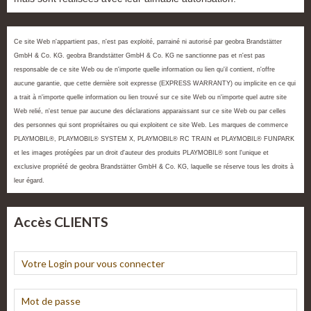
Ce site Web n'appartient pas, n'est pas exploité, parrainé ni autorisé par geobra Brandstätter
GmbH & Co. KG. geobra Brandstätter GmbH & Co. KG ne sanctionne pas et n'est pas
responsable de ce site Web ou de n'importe quelle information ou lien qu'il contient, n'offre
aucune garantie, que cette dernière soit expresse (EXPRESS WARRANTY) ou implicite en ce qui
a trait à n'importe quelle information ou lien trouvé sur ce site Web ou n'importe quel autre site
Web relié, n'est tenue par aucune des déclarations apparaissant sur ce site Web ou par celles
des personnes qui sont propriétaires ou qui exploitent ce site Web. Les marques de commerce
PLAYMOBIL®, PLAYMOBIL® SYSTEM X, PLAYMOBIL® RC TRAIN et PLAYMOBIL® FUNPARK
et les images protégées par un droit d'auteur des produits PLAYMOBIL® sont l'unique et
exclusive propriété de geobra Brandstätter GmbH & Co. KG, laquelle se réserve tous les droits à
leur égard.
Accès CLIENTS