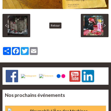
Retour
Partager
Facebook
Twitter
Email
Nos prochains événements
Playmobil : L’Âge des Machines -