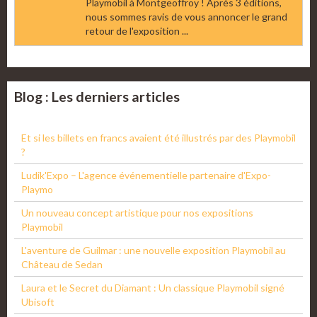
Playmobil à Montgeoffroy ! Après 3 éditions,
nous sommes ravis de vous annoncer le grand
retour de l'exposition ...
Blog : Les derniers articles
Et si les billets en francs avaient été illustrés par des Playmobil
?
Ludik'Expo – L'agence événementielle partenaire d'Expo-
Playmo
Un nouveau concept artistique pour nos expositions
Playmobil
L'aventure de Guilmar : une nouvelle exposition Playmobil au
Château de Sedan
Laura et le Secret du Diamant : Un classique Playmobil signé
Ubisoft