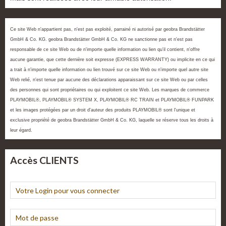
Ce site Web n'appartient pas, n'est pas exploité, parrainé ni autorisé par geobra Brandstätter
GmbH & Co. KG. geobra Brandstätter GmbH & Co. KG ne sanctionne pas et n'est pas
responsable de ce site Web ou de n'importe quelle information ou lien qu'il contient, n'offre
aucune garantie, que cette dernière soit expresse (EXPRESS WARRANTY) ou implicite en ce qui
a trait à n'importe quelle information ou lien trouvé sur ce site Web ou n'importe quel autre site
Web relié, n'est tenue par aucune des déclarations apparaissant sur ce site Web ou par celles
des personnes qui sont propriétaires ou qui exploitent ce site Web. Les marques de commerce
PLAYMOBIL®, PLAYMOBIL® SYSTEM X, PLAYMOBIL® RC TRAIN et PLAYMOBIL® FUNPARK
et les images protégées par un droit d'auteur des produits PLAYMOBIL® sont l'unique et
exclusive propriété de geobra Brandstätter GmbH & Co. KG, laquelle se réserve tous les droits à
leur égard.
Accès CLIENTS