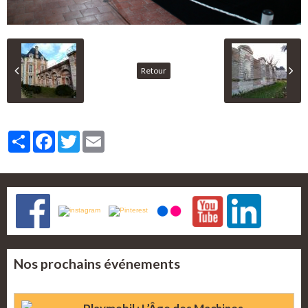
Retour
Partager
Facebook
Twitter
Email
Nos prochains événements
Playmobil : L’Âge des Machines -