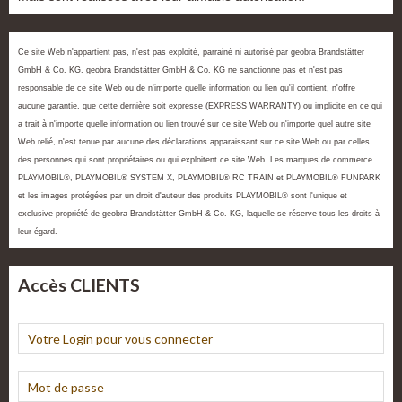
Ce site Web n'appartient pas, n'est pas exploité, parrainé ni autorisé par geobra Brandstätter
GmbH & Co. KG. geobra Brandstätter GmbH & Co. KG ne sanctionne pas et n'est pas
responsable de ce site Web ou de n'importe quelle information ou lien qu'il contient, n'offre
aucune garantie, que cette dernière soit expresse (EXPRESS WARRANTY) ou implicite en ce qui
a trait à n'importe quelle information ou lien trouvé sur ce site Web ou n'importe quel autre site
Web relié, n'est tenue par aucune des déclarations apparaissant sur ce site Web ou par celles
des personnes qui sont propriétaires ou qui exploitent ce site Web. Les marques de commerce
PLAYMOBIL®, PLAYMOBIL® SYSTEM X, PLAYMOBIL® RC TRAIN et PLAYMOBIL® FUNPARK
et les images protégées par un droit d'auteur des produits PLAYMOBIL® sont l'unique et
exclusive propriété de geobra Brandstätter GmbH & Co. KG, laquelle se réserve tous les droits à
leur égard.
Accès CLIENTS