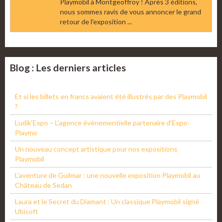
Playmobil à Montgeoffroy ! Après 3 éditions,
nous sommes ravis de vous annoncer le grand
retour de l'exposition ...
Blog : Les derniers articles
Et si les billets en francs avaient été illustrés par des Playmobil
?
Ludik'Expo – L'agence événementielle partenaire d'Expo-
Playmo
Un nouveau concept artistique pour nos expositions
Playmobil
L'aventure de Guilmar : une nouvelle exposition Playmobil au
Château de Sedan
Laura et le Secret du Diamant : Un classique Playmobil signé
Ubisoft