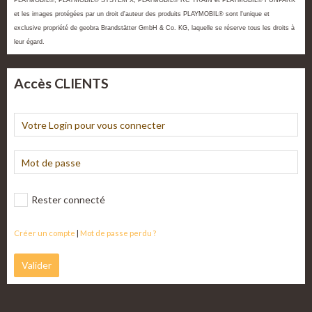
PLAYMOBIL®, PLAYMOBIL® SYSTEM X, PLAYMOBIL® RC TRAIN et PLAYMOBIL® FUNPARK
et les images protégées par un droit d'auteur des produits PLAYMOBIL® sont l'unique et
exclusive propriété de geobra Brandstätter GmbH & Co. KG, laquelle se réserve tous les droits à
leur égard.
Accès CLIENTS
Rester connecté
Créer un compte
|
Mot de passe perdu ?
Valider