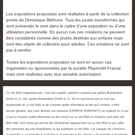
Les expositions proposées sont réalisées à partir de la collection
privée de Dominique Béthune. Tous les jouets transformés qui
sont présentés le sont dans le cadre d'une exposition ou d'une
utilisation personnelle. En aucun cas ces créations ne peuvent
être considérés comme des jouets destinés aux enfants mais
sont des objets de collection pour adultes. Ces créations ne sont
pas à vendre.
Toutes les expositions proposées ne sont en aucun cas
organisées ou sponsorisées par la société Playmobil France
mais sont réalisées avec leur aimable autorisation.
Ce site Web n'appartient pas, n'est pas exploité, parrainé ni autorisé par geobra Brandstätter
GmbH & Co. KG. geobra Brandstätter GmbH & Co. KG ne sanctionne pas et n'est pas
responsable de ce site Web ou de n'importe quelle information ou lien qu'il contient, n'offre
aucune garantie, que cette dernière soit expresse (EXPRESS WARRANTY) ou implicite en ce qui
a trait à n'importe quelle information ou lien trouvé sur ce site Web ou n'importe quel autre site
Web relié, n'est tenue par aucune des déclarations apparaissant sur ce site Web ou par celles
des personnes qui sont propriétaires ou qui exploitent ce site Web. Les marques de commerce