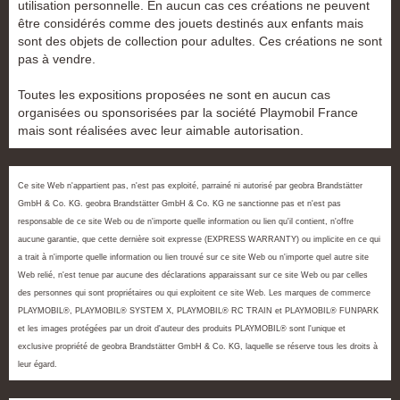
utilisation personnelle. En aucun cas ces créations ne peuvent
être considérés comme des jouets destinés aux enfants mais
sont des objets de collection pour adultes. Ces créations ne sont
pas à vendre.
Toutes les expositions proposées ne sont en aucun cas
organisées ou sponsorisées par la société Playmobil France
mais sont réalisées avec leur aimable autorisation.
Ce site Web n'appartient pas, n'est pas exploité, parrainé ni autorisé par geobra Brandstätter
GmbH & Co. KG. geobra Brandstätter GmbH & Co. KG ne sanctionne pas et n'est pas
responsable de ce site Web ou de n'importe quelle information ou lien qu'il contient, n'offre
aucune garantie, que cette dernière soit expresse (EXPRESS WARRANTY) ou implicite en ce qui
a trait à n'importe quelle information ou lien trouvé sur ce site Web ou n'importe quel autre site
Web relié, n'est tenue par aucune des déclarations apparaissant sur ce site Web ou par celles
des personnes qui sont propriétaires ou qui exploitent ce site Web. Les marques de commerce
PLAYMOBIL®, PLAYMOBIL® SYSTEM X, PLAYMOBIL® RC TRAIN et PLAYMOBIL® FUNPARK
et les images protégées par un droit d'auteur des produits PLAYMOBIL® sont l'unique et
exclusive propriété de geobra Brandstätter GmbH & Co. KG, laquelle se réserve tous les droits à
leur égard.