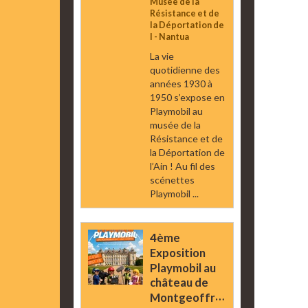
Musée de la
Résistance et de
la Déportation de
l - Nantua
La vie
quotidienne des
années 1930 à
1950 s’expose en
Playmobil au
musée de la
Résistance et de
la Déportation de
l’Ain ! Au fil des
scénettes
Playmobil ...
4ème
Exposition
Playmobil au
château de
Montgeoffroy