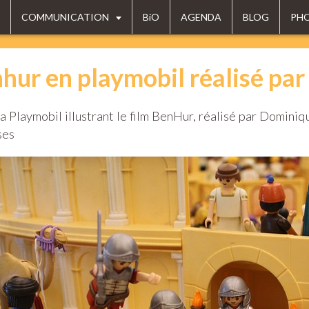
COMMUNICATION
BiO
AGENDA
BLOG
PH
hur en playmobil réalisé pa
 Playmobil illustrant le film BenHur, réalisé par Domini
ses