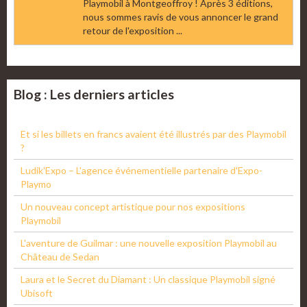
Playmobil à Montgeoffroy ! Après 3 éditions,
nous sommes ravis de vous annoncer le grand
retour de l'exposition ...
Blog : Les derniers articles
Et si les billets en francs avaient été illustrés par des Playmobil
?
Ludik'Expo – L'agence événementielle partenaire d'Expo-
Playmo
Un nouveau concept artistique pour nos expositions
Playmobil
L'aventure de Guilmar : une nouvelle exposition Playmobil au
Château de Sedan
Laura et le Secret du Diamant : Un classique Playmobil signé
Ubisoft