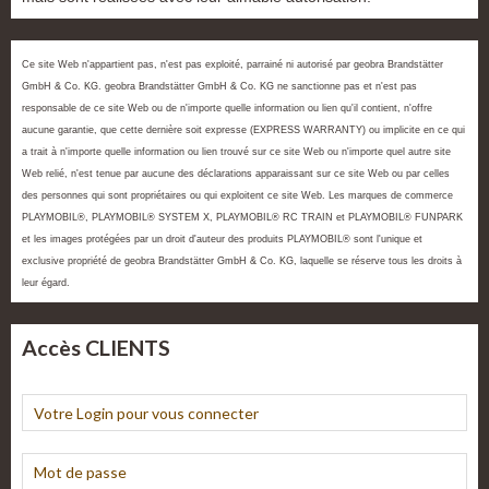
Ce site Web n'appartient pas, n'est pas exploité, parrainé ni autorisé par geobra Brandstätter
GmbH & Co. KG. geobra Brandstätter GmbH & Co. KG ne sanctionne pas et n'est pas
responsable de ce site Web ou de n'importe quelle information ou lien qu'il contient, n'offre
aucune garantie, que cette dernière soit expresse (EXPRESS WARRANTY) ou implicite en ce qui
a trait à n'importe quelle information ou lien trouvé sur ce site Web ou n'importe quel autre site
Web relié, n'est tenue par aucune des déclarations apparaissant sur ce site Web ou par celles
des personnes qui sont propriétaires ou qui exploitent ce site Web. Les marques de commerce
PLAYMOBIL®, PLAYMOBIL® SYSTEM X, PLAYMOBIL® RC TRAIN et PLAYMOBIL® FUNPARK
et les images protégées par un droit d'auteur des produits PLAYMOBIL® sont l'unique et
exclusive propriété de geobra Brandstätter GmbH & Co. KG, laquelle se réserve tous les droits à
leur égard.
Accès CLIENTS