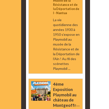
Musée de la
Résistance et de
la Déportation de
l - Nantua
La vie
quotidienne des
années 1930 à
1950 s’expose en
Playmobil au
musée de la
Résistance et de
la Déportation de
l’Ain ! Au fil des
scénettes
Playmobil ...
4ème
Exposition
Playmobil au
château de
Montgeoffroy