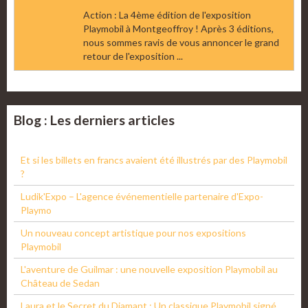
Action : La 4ème édition de l'exposition
Playmobil à Montgeoffroy ! Après 3 éditions,
nous sommes ravis de vous annoncer le grand
retour de l'exposition ...
Blog : Les derniers articles
Et si les billets en francs avaient été illustrés par des Playmobil
?
Ludik'Expo – L'agence événementielle partenaire d'Expo-
Playmo
Un nouveau concept artistique pour nos expositions
Playmobil
L'aventure de Guilmar : une nouvelle exposition Playmobil au
Château de Sedan
Laura et le Secret du Diamant : Un classique Playmobil signé