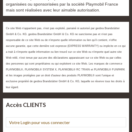
organisées ou sponsorisées par la société Playmobil France
mais sont réalisées avec leur aimable autorisation.
Ce site Web n'appartient pas, n'est pas exploité, parrainé ni autorisé par geobra Brandstätter
GmbH & Co. KG. geobra Brandstätter GmbH & Co. KG ne sanctionne pas et n'est pas
responsable de ce site Web ou de n'importe quelle information ou lien qu'il contient, n'offre
aucune garantie, que cette dernière soit expresse (EXPRESS WARRANTY) ou implicite en ce qui
a trait à n'importe quelle information ou lien trouvé sur ce site Web ou n'importe quel autre site
Web relié, n'est tenue par aucune des déclarations apparaissant sur ce site Web ou par celles
des personnes qui sont propriétaires ou qui exploitent ce site Web. Les marques de commerce
PLAYMOBIL®, PLAYMOBIL® SYSTEM X, PLAYMOBIL® RC TRAIN et PLAYMOBIL® FUNPARK
et les images protégées par un droit d'auteur des produits PLAYMOBIL® sont l'unique et
exclusive propriété de geobra Brandstätter GmbH & Co. KG, laquelle se réserve tous les droits à
leur égard.
Accès CLIENTS