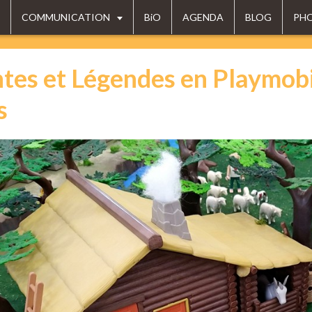
COMMUNICATION
BiO
AGENDA
BLOG
PH
tes et Légendes en Playmobi
s