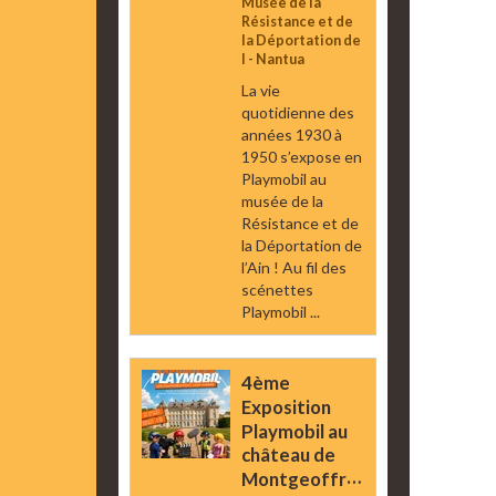
Musée de la
Résistance et de
la Déportation de
l - Nantua
La vie
quotidienne des
années 1930 à
1950 s’expose en
Playmobil au
musée de la
Résistance et de
la Déportation de
l’Ain ! Au fil des
scénettes
Playmobil ...
4ème
Exposition
Playmobil au
château de
Montgeoffroy