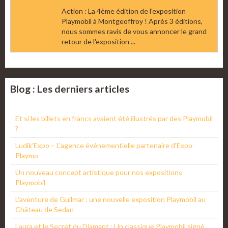
Action : La 4ème édition de l'exposition
Playmobil à Montgeoffroy ! Après 3 éditions,
nous sommes ravis de vous annoncer le grand
retour de l'exposition ...
Blog : Les derniers articles
Et si les billets en francs avaient été illustrés par des Playmobil
?
Ludik'Expo – L'agence événementielle partenaire d'Expo-
Playmo
Un nouveau concept artistique pour nos expositions
Playmobil
L'aventure de Guilmar : une nouvelle exposition Playmobil au
Château de Sedan
Laura et le Secret du Diamant : Un classique Playmobil signé