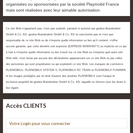
organisées ou sponsorisées par la société Playmobil France
mais sont réalisées avec leur aimable autorisation.
Ce site Web n'appartient pas, n'est pas exploité, parrainé ni autorisé par geobra Brandstätter
GmbH & Co. KG. geobra Brandstätter GmbH & Co. KG ne sanctionne pas et n'est pas
responsable de ce site Web ou de n'importe quelle information ou lien qu'il contient, n'offre
aucune garantie, que cette dernière soit expresse (EXPRESS WARRANTY) ou implicite en ce qui
a trait à n'importe quelle information ou lien trouvé sur ce site Web ou n'importe quel autre site
Web relié, n'est tenue par aucune des déclarations apparaissant sur ce site Web ou par celles
des personnes qui sont propriétaires ou qui exploitent ce site Web. Les marques de commerce
PLAYMOBIL®, PLAYMOBIL® SYSTEM X, PLAYMOBIL® RC TRAIN et PLAYMOBIL® FUNPARK
et les images protégées par un droit d'auteur des produits PLAYMOBIL® sont l'unique et
exclusive propriété de geobra Brandstätter GmbH & Co. KG, laquelle se réserve tous les droits à
leur égard.
Accès CLIENTS