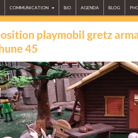
COMMUNICATION
BiO
AGENDA
BLOG
PH
osition playmobil gretz arma
hune 45