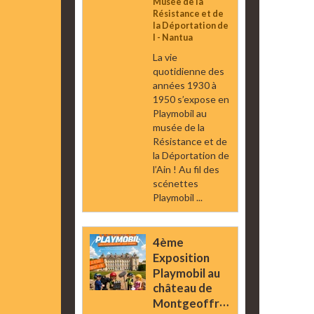
Musée de la
Résistance et de
la Déportation de
l - Nantua
La vie
quotidienne des
années 1930 à
1950 s’expose en
Playmobil au
musée de la
Résistance et de
la Déportation de
l’Ain ! Au fil des
scénettes
Playmobil ...
4ème
Exposition
Playmobil au
château de
Montgeoffroy