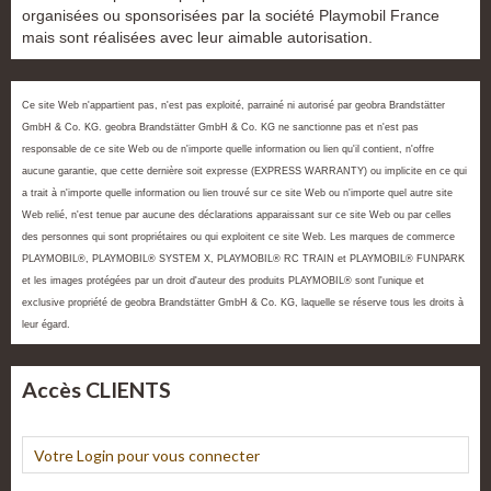
organisées ou sponsorisées par la société Playmobil France
mais sont réalisées avec leur aimable autorisation.
Ce site Web n'appartient pas, n'est pas exploité, parrainé ni autorisé par geobra Brandstätter
GmbH & Co. KG. geobra Brandstätter GmbH & Co. KG ne sanctionne pas et n'est pas
responsable de ce site Web ou de n'importe quelle information ou lien qu'il contient, n'offre
aucune garantie, que cette dernière soit expresse (EXPRESS WARRANTY) ou implicite en ce qui
a trait à n'importe quelle information ou lien trouvé sur ce site Web ou n'importe quel autre site
Web relié, n'est tenue par aucune des déclarations apparaissant sur ce site Web ou par celles
des personnes qui sont propriétaires ou qui exploitent ce site Web. Les marques de commerce
PLAYMOBIL®, PLAYMOBIL® SYSTEM X, PLAYMOBIL® RC TRAIN et PLAYMOBIL® FUNPARK
et les images protégées par un droit d'auteur des produits PLAYMOBIL® sont l'unique et
exclusive propriété de geobra Brandstätter GmbH & Co. KG, laquelle se réserve tous les droits à
leur égard.
Accès CLIENTS