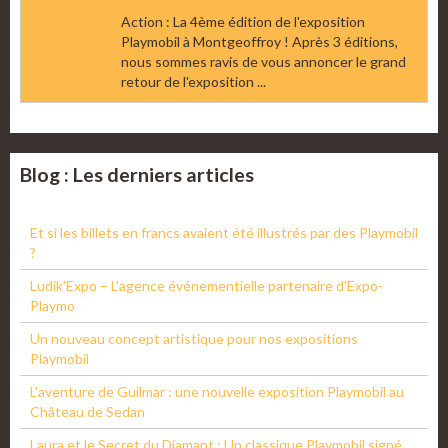
Action : La 4ème édition de l'exposition
Playmobil à Montgeoffroy ! Après 3 éditions,
nous sommes ravis de vous annoncer le grand
retour de l'exposition ...
Blog : Les derniers articles
Et si les billets en francs avaient été illustrés par des Playmobil
?
Ludik'Expo – L'agence événementielle partenaire d'Expo-
Playmo
Un nouveau concept artistique pour nos expositions
Playmobil
L'aventure de Guilmar : une nouvelle exposition Playmobil au
Château de Sedan
Laura et le Secret du Diamant : Un classique Playmobil signé