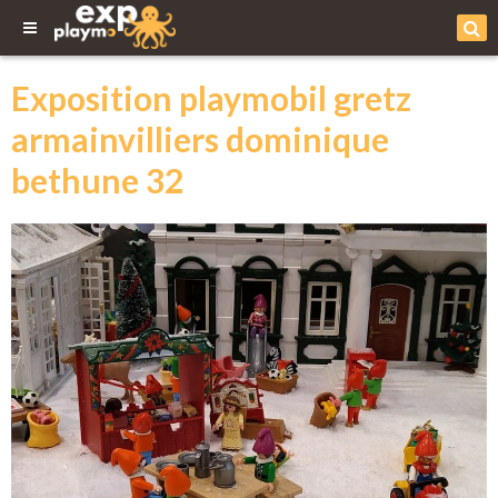
Exposition playmobil gretz
armainvilliers dominique
bethune 32