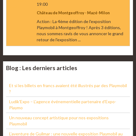
19:00
Château de Montgeoffroy - Mazé-Milon
Action : La 4ème édition de l'exposition
Playmobil à Montgeoffroy ! Après 3 éditions,
nous sommes ravis de vous annoncer le grand
retour de l'exposition ...
Blog : Les derniers articles
Et si les billets en francs avaient été illustrés par des Playmobil
?
Ludik'Expo – L'agence événementielle partenaire d'Expo-
Playmo
Un nouveau concept artistique pour nos expositions
Playmobil
L'aventure de Guilmar : une nouvelle exposition Playmobil au