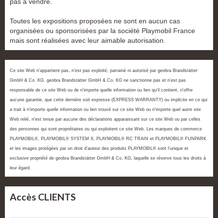
pas à vendre.
Toutes les expositions proposées ne sont en aucun cas
organisées ou sponsorisées par la société Playmobil France
mais sont réalisées avec leur aimable autorisation.
Ce site Web n'appartient pas, n'est pas exploité, parrainé ni autorisé par geobra Brandstätter
GmbH & Co. KG. geobra Brandstätter GmbH & Co. KG ne sanctionne pas et n'est pas
responsable de ce site Web ou de n'importe quelle information ou lien qu'il contient, n'offre
aucune garantie, que cette dernière soit expresse (EXPRESS WARRANTY) ou implicite en ce qui
a trait à n'importe quelle information ou lien trouvé sur ce site Web ou n'importe quel autre site
Web relié, n'est tenue par aucune des déclarations apparaissant sur ce site Web ou par celles
des personnes qui sont propriétaires ou qui exploitent ce site Web. Les marques de commerce
PLAYMOBIL®, PLAYMOBIL® SYSTEM X, PLAYMOBIL® RC TRAIN et PLAYMOBIL® FUNPARK
et les images protégées par un droit d'auteur des produits PLAYMOBIL® sont l'unique et
exclusive propriété de geobra Brandstätter GmbH & Co. KG, laquelle se réserve tous les droits à
leur égard.
Accès CLIENTS