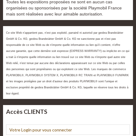
Toutes les expositions proposées ne sont en aucun cas
organisées ou sponsorisées par la société Playmobil France
mais sont réalisées avec leur aimable autorisation.
Ce site Web n'appartient pas, n'est pas exploité, parrainé ni autorisé par geobra Brandstätter
GmbH & Co. KG. geobra Brandstätter GmbH & Co. KG ne sanctionne pas et n'est pas
responsable de ce site Web ou de n'importe quelle information ou lien qu'il contient, n'offre
aucune garantie, que cette dernière soit expresse (EXPRESS WARRANTY) ou implicite en ce qui
a trait à n'importe quelle information ou lien trouvé sur ce site Web ou n'importe quel autre site
Web relié, n'est tenue par aucune des déclarations apparaissant sur ce site Web ou par celles
des personnes qui sont propriétaires ou qui exploitent ce site Web. Les marques de commerce
PLAYMOBIL®, PLAYMOBIL® SYSTEM X, PLAYMOBIL® RC TRAIN et PLAYMOBIL® FUNPARK
et les images protégées par un droit d'auteur des produits PLAYMOBIL® sont l'unique et
exclusive propriété de geobra Brandstätter GmbH & Co. KG, laquelle se réserve tous les droits à
leur égard.
Accès CLIENTS