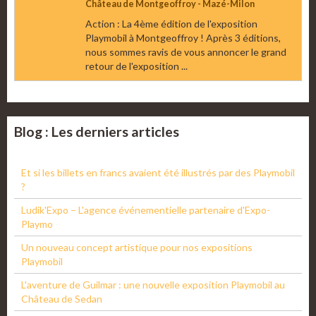
Château de Montgeoffroy - Mazé-Milon
Action : La 4ème édition de l'exposition
Playmobil à Montgeoffroy ! Après 3 éditions,
nous sommes ravis de vous annoncer le grand
retour de l'exposition ...
Blog : Les derniers articles
Et si les billets en francs avaient été illustrés par des Playmobil
?
Ludik'Expo – L'agence événementielle partenaire d'Expo-
Playmo
Un nouveau concept artistique pour nos expositions
Playmobil
L'aventure de Guilmar : une nouvelle exposition Playmobil au
Château de Sedan