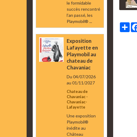
le formidable
succès rencontré
l’an passé, les
Playmobil® ...
Par
Exposition
Lafayette en
Playmobil au
chateau de
Chavaniac
Du 04/07/2026
au 01/11/2027
Chateau de
Chavaniac -
Chavaniac-
Lafayette
Une exposition
Playmobil®
inédite au
Château