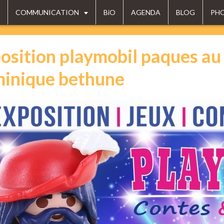
COMMUNICATION
BiO
AGENDA
BLOG
PH
osition playmobil paques au 
inique bethune