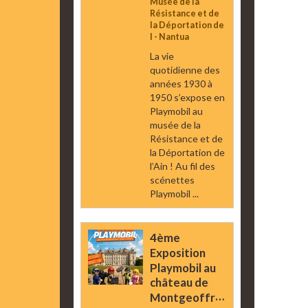
Musée de la
Résistance et de
la Déportation de
l - Nantua
La vie
quotidienne des
années 1930 à
1950 s’expose en
Playmobil au
musée de la
Résistance et de
la Déportation de
l’Ain ! Au fil des
scénettes
Playmobil ...
4ème
Exposition
Playmobil au
château de
Montgeoffroy