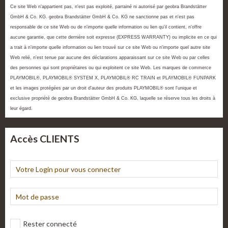
Ce site Web n'appartient pas, n'est pas exploité, parrainé ni autorisé par geobra Brandstätter
GmbH & Co. KG. geobra Brandstätter GmbH & Co. KG ne sanctionne pas et n'est pas
responsable de ce site Web ou de n'importe quelle information ou lien qu'il contient, n'offre
aucune garantie, que cette dernière soit expresse (EXPRESS WARRANTY) ou implicite en ce qui
a trait à n'importe quelle information ou lien trouvé sur ce site Web ou n'importe quel autre site
Web relié, n'est tenue par aucune des déclarations apparaissant sur ce site Web ou par celles
des personnes qui sont propriétaires ou qui exploitent ce site Web. Les marques de commerce
PLAYMOBIL®, PLAYMOBIL® SYSTEM X, PLAYMOBIL® RC TRAIN et PLAYMOBIL® FUNPARK
et les images protégées par un droit d'auteur des produits PLAYMOBIL® sont l'unique et
exclusive propriété de geobra Brandstätter GmbH & Co. KG, laquelle se réserve tous les droits à
leur égard.
Accès CLIENTS
Rester connecté