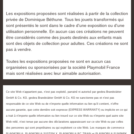
Les expositions proposées sont réalisées à partir de la collection
privée de Dominique Béthune. Tous les jouets transformés qui
sont présentés le sont dans le cadre d'une exposition ou d'une
utilisation personnelle. En aucun cas ces créations ne peuvent
être considérés comme des jouets destinés aux enfants mais
sont des objets de collection pour adultes. Ces créations ne sont
pas à vendre.
Toutes les expositions proposées ne sont en aucun cas
organisées ou sponsorisées par la société Playmobil France
mais sont réalisées avec leur aimable autorisation.
Ce site Web n'appartient pas, n'est pas exploité, parrainé ni autorisé par geobra Brandstätter
GmbH & Co. KG. geobra Brandstätter GmbH & Co. KG ne sanctionne pas et n'est pas
responsable de ce site Web ou de n'importe quelle information ou lien qu'il contient, n'offre
aucune garantie, que cette dernière soit expresse (EXPRESS WARRANTY) ou implicite en ce qui
a trait à n'importe quelle information ou lien trouvé sur ce site Web ou n'importe quel autre site
Web relié, n'est tenue par aucune des déclarations apparaissant sur ce site Web ou par celles
des personnes qui sont propriétaires ou qui exploitent ce site Web. Les marques de commerce
PLAYMOBIL®, PLAYMOBIL® SYSTEM X, PLAYMOBIL® RC TRAIN et PLAYMOBIL® FUNPARK