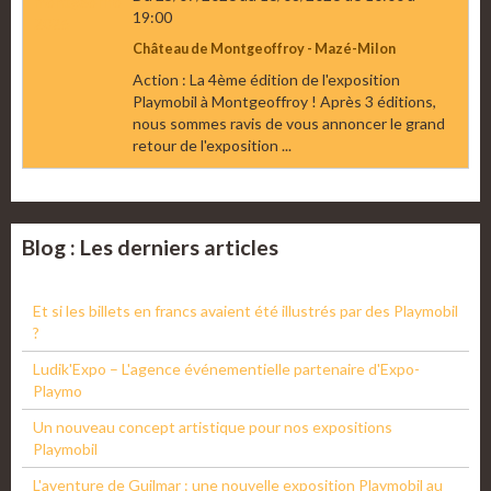
19:00
Château de Montgeoffroy - Mazé-Milon
Action : La 4ème édition de l'exposition
Playmobil à Montgeoffroy ! Après 3 éditions,
nous sommes ravis de vous annoncer le grand
retour de l'exposition ...
Blog : Les derniers articles
Et si les billets en francs avaient été illustrés par des Playmobil
?
Ludik'Expo – L'agence événementielle partenaire d'Expo-
Playmo
Un nouveau concept artistique pour nos expositions
Playmobil
L'aventure de Guilmar : une nouvelle exposition Playmobil au