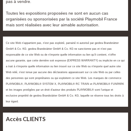
pas à vendre.
Toutes les expositions proposées ne sont en aucun cas
organisées ou sponsorisées par la société Playmobil France
mais sont réalisées avec leur aimable autorisation.
Ce site Web n'appartient pas, n'est pas exploité, parrainé ni autorisé par geobra Brandstätter
GmbH & Co. KG. geobra Brandstätter GmbH & Co. KG ne sanctionne pas et n'est pas
responsable de ce site Web ou de n'importe quelle information ou lien qu'il contient, n'offre
aucune garantie, que cette dernière soit expresse (EXPRESS WARRANTY) ou implicite en ce qui
a trait à n'importe quelle information ou lien trouvé sur ce site Web ou n'importe quel autre site
Web relié, n'est tenue par aucune des déclarations apparaissant sur ce site Web ou par celles
des personnes qui sont propriétaires ou qui exploitent ce site Web. Les marques de commerce
PLAYMOBIL®, PLAYMOBIL® SYSTEM X, PLAYMOBIL® RC TRAIN et PLAYMOBIL® FUNPARK
et les images protégées par un droit d'auteur des produits PLAYMOBIL® sont l'unique et
exclusive propriété de geobra Brandstätter GmbH & Co. KG, laquelle se réserve tous les droits à
leur égard.
Accès CLIENTS