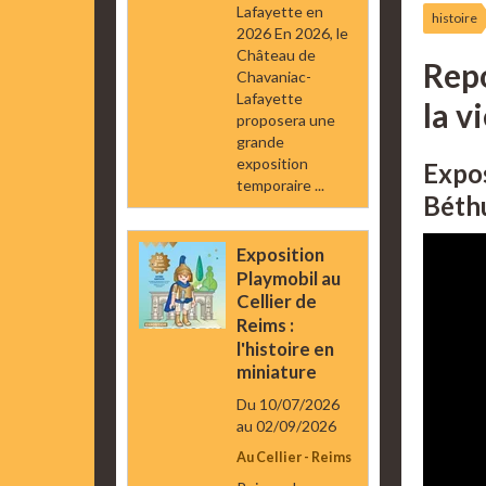
Lafayette en
histoire
2026 En 2026, le
Château de
Repo
Chavaniac-
Lafayette
la v
proposera une
grande
exposition
Expos
temporaire ...
Béth
Exposition
Playmobil au
Cellier de
Reims :
l'histoire en
miniature
Du 10/07/2026
au 02/09/2026
Au Cellier - Reims