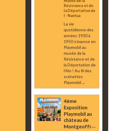
Musée de la
Résistance et de
la Déportation de
l - Nantua
La vie
quotidienne des
années 1930 à
1950 s’expose en
Playmobil au
musée de la
Résistance et de
la Déportation de
l’Ain ! Au fil des
scénettes
Playmobil ...
4ème
Exposition
Playmobil au
château de
Montgeoffroy