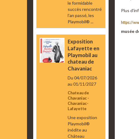
le formidable
succès rencontré
Plus d'inf
l’an passé, les
Playmobil® ...
https://w
musée de
Exposition
Lafayette en
Playmobil au
chateau de
Chavaniac
Du 04/07/2026
au 01/11/2027
Chateau de
Chavaniac -
Chavaniac-
Lafayette
Une exposition
Playmobil®
inédite au
Château