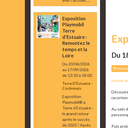
avec l’accueil, ...
Exposition
Playmobil
Terre
Exp
d’Estuaire :
Remontez le
temps et la
Du 1
Loire
Du 20/06/2026
Ajouter
au 17/09/2026
de 13:30
à 18:00
musée des
Terre D'Estuaire -
Cordemais
Découvrez
Exposition
racontent
Playmobil® à
Terre d’Estuaire :
Au sein d
le grand retour
personnag
après le succès
de 2025 ! Après
Puis prol