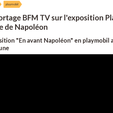
playmobil
rtage BFM TV sur l'exposition Pl
ie de Napoléon
ition "En avant Napoléon" en playmobil a
une