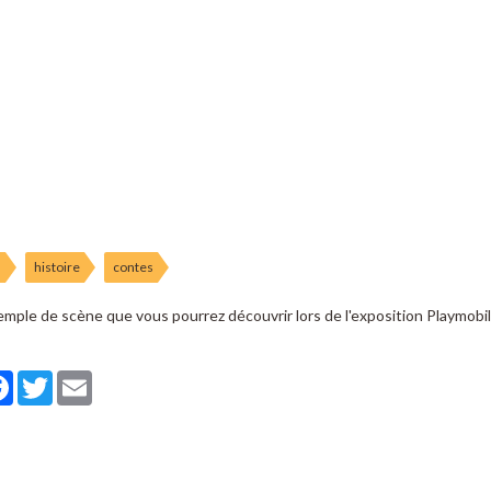
l
histoire
contes
mple de scène que vous pourrez découvrir lors de l'exposition Playmobi
tager
Facebook
Twitter
Email