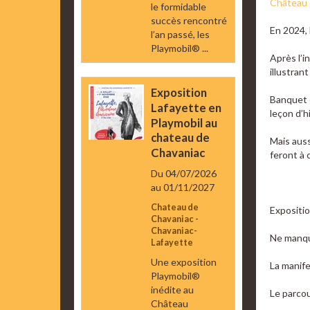
Château 
le formidable
succès rencontré
En 2024, 
l’an passé, les
Playmobil® ...
Après l’i
illustran
Exposition
Banquet e
Lafayette en
leçon d’h
Playmobil au
chateau de
Mais auss
Chavaniac
feront à 
Du 04/07/2026
au 01/11/2027
Chateau de
Expositio
Chavaniac -
Chavaniac-
Ne manqu
Lafayette
Une exposition
La manif
Playmobil®
inédite au
Le parco
Château