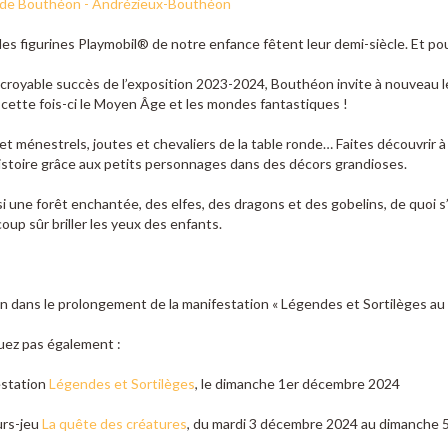
de Bouthéon - Andrézieux-Bouthéon
les figurines Playmobil® de notre enfance fêtent leur demi-siècle. Et pour
ncroyable succès de l’exposition 2023-2024, Bouthéon invite à nouveau l
t cette fois-ci le Moyen Âge et les mondes fantastiques !
t ménestrels, joutes et chevaliers de la table ronde… Faites découvrir à 
istoire grâce aux petits personnages dans des décors grandioses.
i une forêt enchantée, des elfes, des dragons et des gobelins, de quoi s
coup sûr briller les yeux des enfants.
n dans le prolongement de la manifestation « Légendes et Sortilèges a
ez pas également :
estation
Légendes et Sortilèges
, le dimanche 1er décembre 2024
urs-jeu
La quête des créatures
, du mardi 3 décembre 2024 au dimanche 5