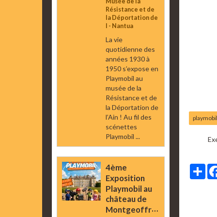
Musée de la
Résistance et de
la Déportation de
l - Nantua
La vie
quotidienne des
années 1930 à
1950 s’expose en
Playmobil au
musée de la
Résistance et de
la Déportation de
l’Ain ! Au fil des
playmobi
scénettes
Playmobil ...
Exe
4ème
Par
Exposition
Playmobil au
château de
Montgeoffroy