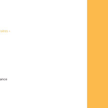
oires »
rance