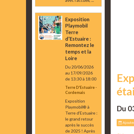
avec l’accueil, ...
Exposition
Playmobil
Terre
d’Estuaire :
Remontez le
temps et la
Loire
Du 20/06/2026
au 17/09/2026
Exp
de 13:30
à 18:00
éta
Terre D'Estuaire -
Cordemais
Exposition
Du 0
Playmobil® à
Terre d’Estuaire :
le grand retour
Ajouter
après le succès
de 2025 ! Après