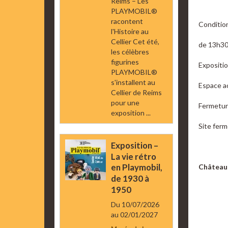
Reims – Les
PLAYMOBIL®
racontent
Condition
l'Histoire au
Cellier Cet été,
de 13h30 
les célèbres
figurines
Expositio
PLAYMOBIL®
s'installent au
Espace ac
Cellier de Reims
pour une
Fermetur
exposition ...
Site ferm
Exposition –
La vie rétro
en Playmobil,
Château
de 1930 à
1950
Du 10/07/2026
au 02/01/2027