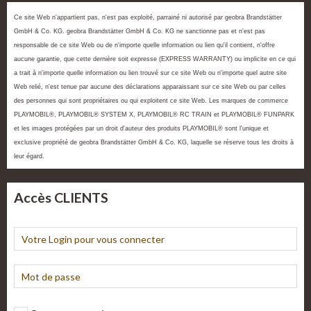
Ce site Web n'appartient pas, n'est pas exploité, parrainé ni autorisé par geobra Brandstätter
GmbH & Co. KG. geobra Brandstätter GmbH & Co. KG ne sanctionne pas et n'est pas
responsable de ce site Web ou de n'importe quelle information ou lien qu'il contient, n'offre
aucune garantie, que cette dernière soit expresse (EXPRESS WARRANTY) ou implicite en ce qui
a trait à n'importe quelle information ou lien trouvé sur ce site Web ou n'importe quel autre site
Web relié, n'est tenue par aucune des déclarations apparaissant sur ce site Web ou par celles
des personnes qui sont propriétaires ou qui exploitent ce site Web. Les marques de commerce
PLAYMOBIL®, PLAYMOBIL® SYSTEM X, PLAYMOBIL® RC TRAIN et PLAYMOBIL® FUNPARK
et les images protégées par un droit d'auteur des produits PLAYMOBIL® sont l'unique et
exclusive propriété de geobra Brandstätter GmbH & Co. KG, laquelle se réserve tous les droits à
leur égard.
Accès CLIENTS