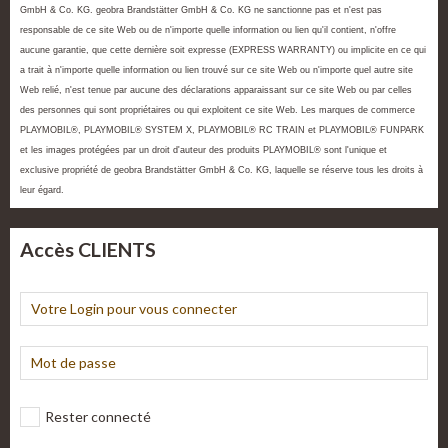
GmbH & Co. KG. geobra Brandstätter GmbH & Co. KG ne sanctionne pas et n'est pas
responsable de ce site Web ou de n'importe quelle information ou lien qu'il contient, n'offre
aucune garantie, que cette dernière soit expresse (EXPRESS WARRANTY) ou implicite en ce qui
a trait à n'importe quelle information ou lien trouvé sur ce site Web ou n'importe quel autre site
Web relié, n'est tenue par aucune des déclarations apparaissant sur ce site Web ou par celles
des personnes qui sont propriétaires ou qui exploitent ce site Web. Les marques de commerce
PLAYMOBIL®, PLAYMOBIL® SYSTEM X, PLAYMOBIL® RC TRAIN et PLAYMOBIL® FUNPARK
et les images protégées par un droit d'auteur des produits PLAYMOBIL® sont l'unique et
exclusive propriété de geobra Brandstätter GmbH & Co. KG, laquelle se réserve tous les droits à
leur égard.
Accès CLIENTS
Rester connecté