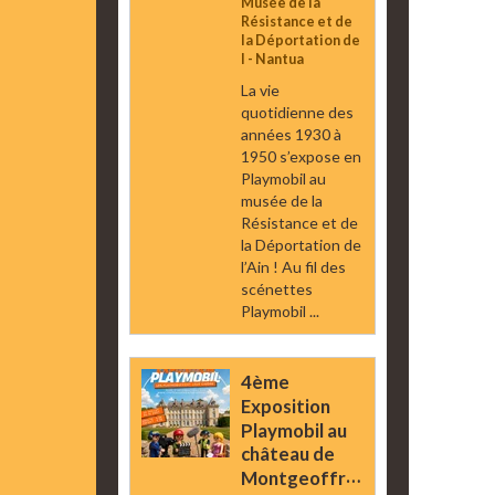
Musée de la
Résistance et de
la Déportation de
l - Nantua
La vie
quotidienne des
années 1930 à
1950 s’expose en
Playmobil au
musée de la
Résistance et de
la Déportation de
l’Ain ! Au fil des
scénettes
Playmobil ...
4ème
Exposition
Playmobil au
château de
Montgeoffroy