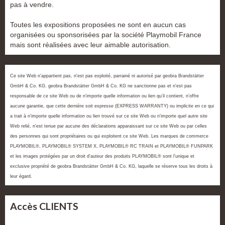
pas à vendre.
Toutes les expositions proposées ne sont en aucun cas
organisées ou sponsorisées par la société Playmobil France
mais sont réalisées avec leur aimable autorisation.
Ce site Web n'appartient pas, n'est pas exploité, parrainé ni autorisé par geobra Brandstätter
GmbH & Co. KG. geobra Brandstätter GmbH & Co. KG ne sanctionne pas et n'est pas
responsable de ce site Web ou de n'importe quelle information ou lien qu'il contient, n'offre
aucune garantie, que cette dernière soit expresse (EXPRESS WARRANTY) ou implicite en ce qui
a trait à n'importe quelle information ou lien trouvé sur ce site Web ou n'importe quel autre site
Web relié, n'est tenue par aucune des déclarations apparaissant sur ce site Web ou par celles
des personnes qui sont propriétaires ou qui exploitent ce site Web. Les marques de commerce
PLAYMOBIL®, PLAYMOBIL® SYSTEM X, PLAYMOBIL® RC TRAIN et PLAYMOBIL® FUNPARK
et les images protégées par un droit d'auteur des produits PLAYMOBIL® sont l'unique et
exclusive propriété de geobra Brandstätter GmbH & Co. KG, laquelle se réserve tous les droits à
leur égard.
Accès CLIENTS