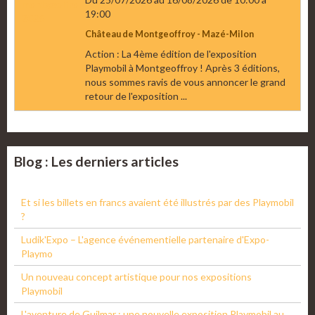
19:00
Château de Montgeoffroy - Mazé-Milon
Action : La 4ème édition de l'exposition
Playmobil à Montgeoffroy ! Après 3 éditions,
nous sommes ravis de vous annoncer le grand
retour de l'exposition ...
Blog : Les derniers articles
Et si les billets en francs avaient été illustrés par des Playmobil
?
Ludik'Expo – L'agence événementielle partenaire d'Expo-
Playmo
Un nouveau concept artistique pour nos expositions
Playmobil
L'aventure de Guilmar : une nouvelle exposition Playmobil au