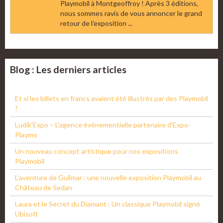
Playmobil à Montgeoffroy ! Après 3 éditions,
nous sommes ravis de vous annoncer le grand
retour de l'exposition ...
Blog : Les derniers articles
Et si les billets en francs avaient été illustrés par des Playmobil
?
Ludik'Expo – L'agence événementielle partenaire d'Expo-
Playmo
Un nouveau concept artistique pour nos expositions
Playmobil
L'aventure de Guilmar : une nouvelle exposition Playmobil au
Château de Sedan
Laura et le Secret du Diamant : Un classique Playmobil signé
Ubisoft