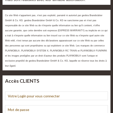
Ce site Web n'appartient pas, n'est pas exploité, parrainé ni autorisé par geobra Brandstätter
GmbH & Co. KG. geobra Brandstätter GmbH & Co. KG ne sanctionne pas et n'est pas
responsable de ce site Web ou de n'importe quelle information ou lien qu'il contient, n'offre
aucune garantie, que cette dernière soit expresse (EXPRESS WARRANTY) ou implicite en ce qui
a trait à n'importe quelle information ou lien trouvé sur ce site Web ou n'importe quel autre site
Web relié, n'est tenue par aucune des déclarations apparaissant sur ce site Web ou par celles
des personnes qui sont propriétaires ou qui exploitent ce site Web. Les marques de commerce
PLAYMOBIL®, PLAYMOBIL® SYSTEM X, PLAYMOBIL® RC TRAIN et PLAYMOBIL® FUNPARK
et les images protégées par un droit d'auteur des produits PLAYMOBIL® sont l'unique et
exclusive propriété de geobra Brandstätter GmbH & Co. KG, laquelle se réserve tous les droits à
leur égard.
Accès CLIENTS